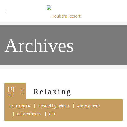
Archives
19
Relaxing
SEP
09.19.2014
Posted by
admin
Atmosphere
0 Comments
0